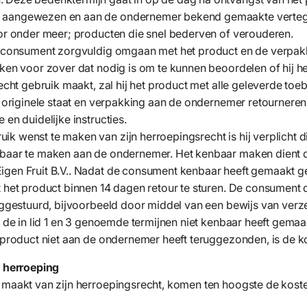
 aangewezen en aan de ondernemer bekend gemaakte vertege
oor onder meer; producten die snel bederven of verouderen.
e consument zorgvuldig omgaan met het product en de verpakki
iken voor zover dat nodig is om te kunnen beoordelen of hij 
recht gebruik maakt, zal hij het product met alle geleverde toe
de originele staat en verpakking aan de ondernemer retournere
 en duidelijke instructies.
k wenst te maken van zijn herroepingsrecht is hij verplicht d
nbaar te maken aan de ondernemer. Het kenbaar maken dient
gen Fruit B.V.. Nadat de consument kenbaar heeft gemaakt ge
t het product binnen 14 dagen retour te sturen. De consument d
ruggestuurd, bijvoorbeeld door middel van een bewijs van verz
n de in lid 1 en 3 genoemde termijnen niet kenbaar heeft gema
t product niet aan de ondernemer heeft teruggezonden, is de ko
n herroeping
 maakt van zijn herroepingsrecht, komen ten hoogste de kost