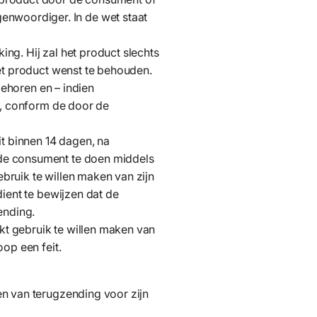
nwoordiger. In de wet staat
ng. Hij zal het product slechts
het product wenst te behouden.
behoren en – indien
n, conform de door de
it binnen 14 dagen, na
 de consument te doen middels
bruik te willen maken van zijn
ient te bewijzen dat de
ending.
akt gebruik te willen maken van
op een feit.
en van terugzending voor zijn