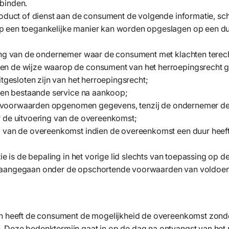
binden.
roduct of dienst aan de consument de volgende informatie, schr
p een toegankelijke manier kan worden opgeslagen op een 
ging van de ondernemer waar de consument met klachten terec
en de wijze waarop de consument van het herroepingsrecht g
itgesloten zijn van het herroepingsrecht;
s en bestaande service na aankoop;
deze voorwaarden opgenomen gegevens, tenzij de ondernemer d
r de uitvoering van de overeenkomst;
g van de overeenkomst indien de overeenkomst een duur heeft
ie is de bepaling in het vorige lid slechts van toepassing op de
 aangegaan onder de opschortende voorwaarden van voldoen
en heeft de consument de mogelijkheid de overeenkomst zond
 Deze bedenktermijn gaat in op de dag na ontvangst van het