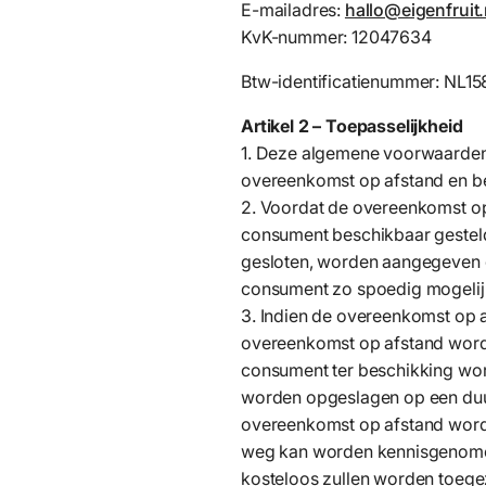
E-mailadres:
hallo@eigenfruit.
KvK-nummer: 12047634
Btw-identificatienummer: NL15
Artikel 2 – Toepasselijkheid
1. Deze algemene voorwaarden 
overeenkomst op afstand en b
2. Voordat de overeenkomst op
consument beschikbaar gesteld.
gesloten, worden aangegeven d
consument zo spoedig mogelij
3. Indien de overeenkomst op af
overeenkomst op afstand wordt
consument ter beschikking wo
worden opgeslagen op een duurz
overeenkomst op afstand word
weg kan worden kennisgenomen 
kosteloos zullen worden toeg