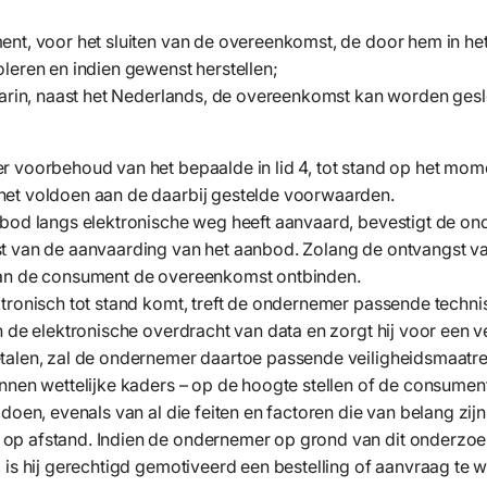
ent, voor het sluiten van de overeenkomst, de door hem in h
leren en indien gewenst herstellen;
aarin, naast het Nederlands, de overeenkomst kan worden gesl
r voorbehoud van het bepaalde in lid 4, tot stand op het mo
et voldoen aan de daarbij gestelde voorwaarden.
nbod langs elektronische weg heeft aanvaard, bevestigt de on
t van de aanvaarding van het aanbod. Zolang de ontvangst v
kan de consument de overeenkomst ontbinden.
tronisch tot stand komt, treft de ondernemer passende techni
n de elektronische overdracht van data en zorgt hij voor een 
talen, zal de ondernemer daartoe passende veiligheidsmaatre
nnen wettelijke kaders – op de hoogte stellen of de consument
ldoen, evenals van al die feiten en factoren die van belang zi
op afstand. Indien de ondernemer op grond van dit onderzo
 is hij gerechtigd gemotiveerd een bestelling of aanvraag te w