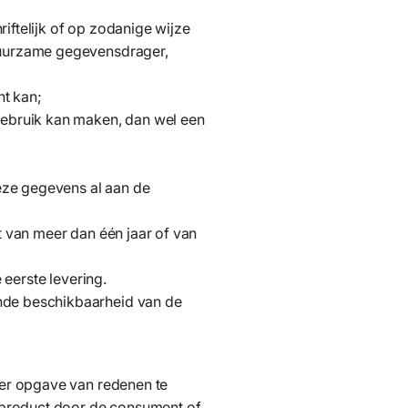
iftelijk of op zodanige wijze
duurzame gegevensdrager,
ht kan;
ebruik kan maken, dan wel een
eze gegevens al aan de
 van meer dan één jaar of van
 eerste levering.
de beschikbaarheid van de
er opgave van redenen te
 product door de consument of