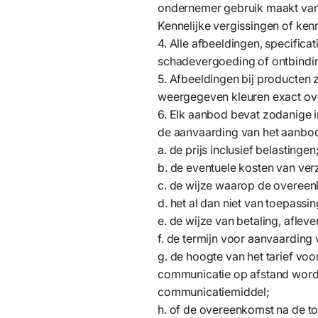
ondernemer gebruik maakt van
Kennelijke vergissingen of ken
4. Alle afbeeldingen, specifica
schadevergoeding of ontbindi
5. Afbeeldingen bij producten
weergegeven kleuren exact ov
6. Elk aanbod bevat zodanige in
de aanvaarding van het aanbod z
a. de prijs inclusief belastingen
b. de eventuele kosten van ver
c. de wijze waarop de overeen
d. het al dan niet van toepassi
e. de wijze van betaling, aflev
f. de termijn voor aanvaarding
g. de hoogte van het tarief vo
communicatie op afstand worde
communicatiemiddel;
h. of de overeenkomst na de t