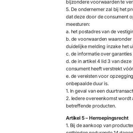
bijzondere voorwaarden te ver
5. De ondernemer zal bij het p
dat deze door de consument o
meesturen:
a. het postadres van de vesti
b. de voorwaarden waaronder 
duidelijke melding inzake het u
c. de informatie over garantie
d. de in artikel 4 lid 3 van 
consument heeft verstrekt vóó
e. de vereisten voor opzeggin
onbepaalde duur is.
1. In geval van een duurtransact
2. Iedere overeenkomst wordt
betreffende producten.
Artikel 5 – Herroepingsrecht
1. Bij de aankoop van product
ontbinden gedurende 14 dagen.