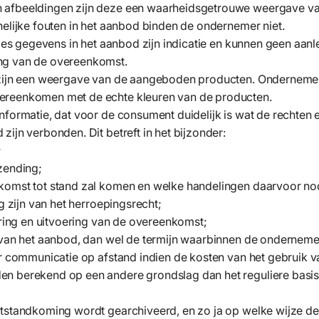
 afbeeldingen zijn deze een waarheidsgetrouwe weergave v
nelijke fouten in het aanbod binden de ondernemer niet.
ties gegevens in het aanbod zijn indicatie en kunnen geen aanle
ng van de overeenkomst.
 zijn een weergave van de aangeboden producten. Ondernemer
ereenkomen met de echte kleuren van de producten.
formatie, dat voor de consument duidelijk is wat de rechten en
ijn verbonden. Dit betreft in het bijzonder:
;
zending;
komst tot stand zal komen en welke handelingen daarvoor nod
ng zijn van het herroepingsrecht;
ering en uitvoering van de overeenkomst;
 van het aanbod, dan wel de termijn waarbinnen de ondernemer
or communicatie op afstand indien de kosten van het gebruik v
n berekend op een andere grondslag dan het reguliere basist
otstandkoming wordt gearchiveerd, en zo ja op welke wijze d