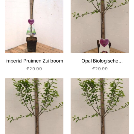
Imperial Pruimen Zuilboom
Opal Biologische
Pruimenboom
€
29.99
€
29.99