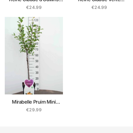
Pruimenboom
Pruimenboom
€
24.99
€
24.99
Mirabelle Pruim Mini
Fruitboom
€
29.99