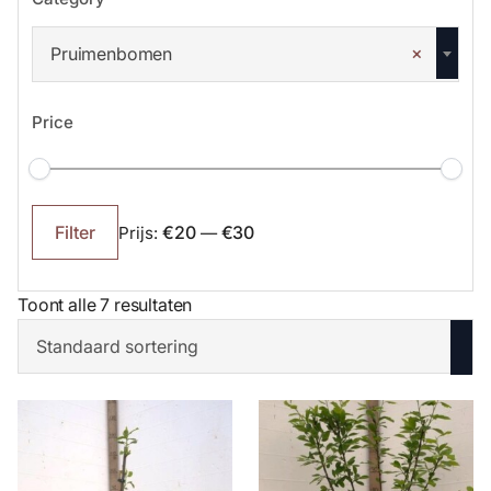
×
Pruimenbomen
Price
Min.
Max.
prijs
prijs
€20
€30
Filter
Prijs:
—
Toont alle 7 resultaten