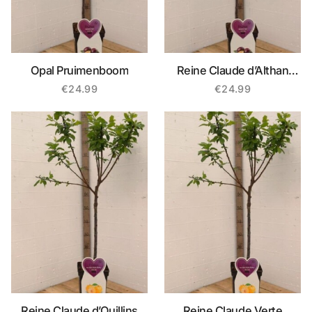
Opal Pruimenboom
Reine Claude d’Althan
Pruimenboom
€
24.99
€
24.99
Reine Claude d’Ouillins
Reine Claude Verte