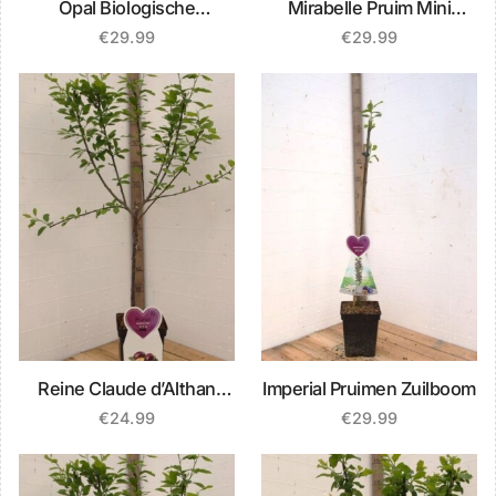
Opal Biologische
Mirabelle Pruim Mini
Pruimenboom
Fruitboom
€
29.99
€
29.99
Reine Claude d’Althan
Imperial Pruimen Zuilboom
Pruimenboom
€
24.99
€
29.99