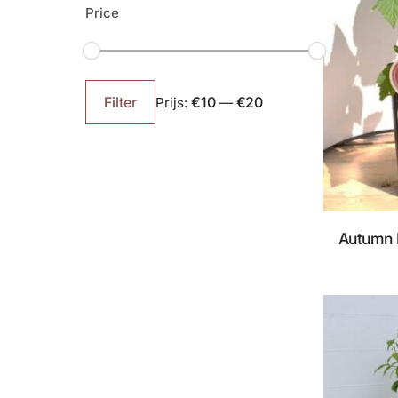
Price
Min.
Max.
prijs
prijs
€10
€20
Filter
Prijs:
—
Autumn 