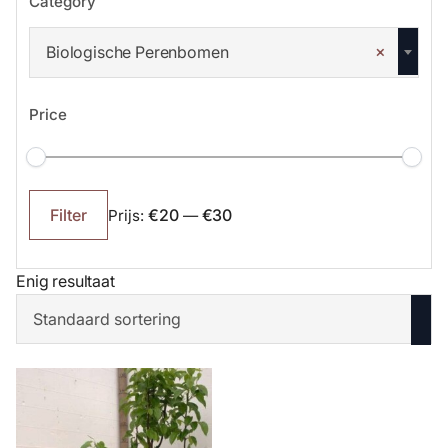
Category
×
Biologische Perenbomen
Price
Min.
Max.
prijs
prijs
€20
€30
Filter
Prijs:
—
Enig resultaat