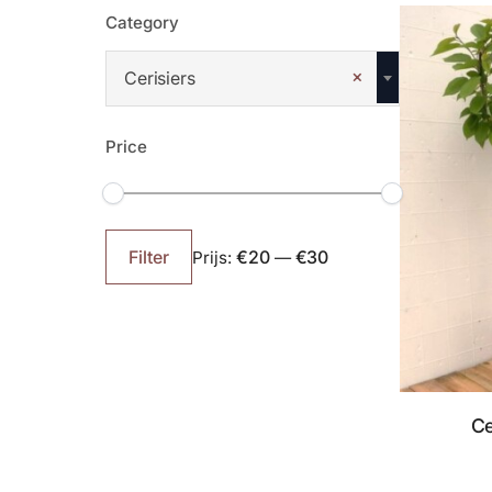
Category
×
Cerisiers
Price
Min.
Max.
prijs
prijs
€20
€30
Filter
Prijs:
—
Ce