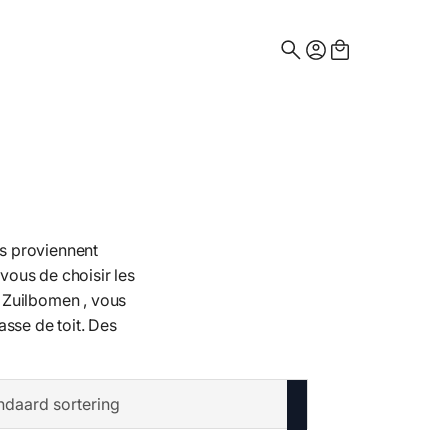
Search
for:
res proviennent
vous de choisir les
e Zuilbomen , vous
asse de toit. Des