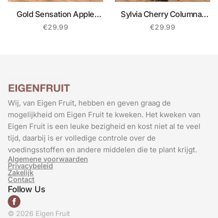
Gold Sensation Apple
Sylvia Cherry Columnar
Columnar Tree
Tree
€
29.99
€
29.99
Wij, van Eigen Fruit, hebben en geven graag de
mogelijkheid om Eigen Fruit te kweken. Het kweken van
Eigen Fruit is een leuke bezigheid en kost niet al te veel
tijd, daarbij is er volledige controle over de
voedingsstoffen en andere middelen die te plant krijgt.
Algemene voorwaarden
Privacybeleid
Zakelijk
Contact
Follow Us
© 2026 Eigen Fruit
French