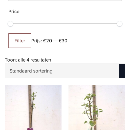
Price
Min.
Max.
prijs
prijs
€20
€30
Filter
Prijs:
—
Toont alle 4 resultaten