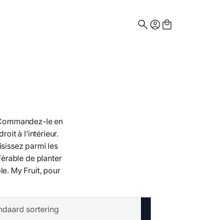
Search
for:
e. Commandez-le en
oit à l’intérieur.
isissez parmi les
férable de planter
le. My Fruit, pour