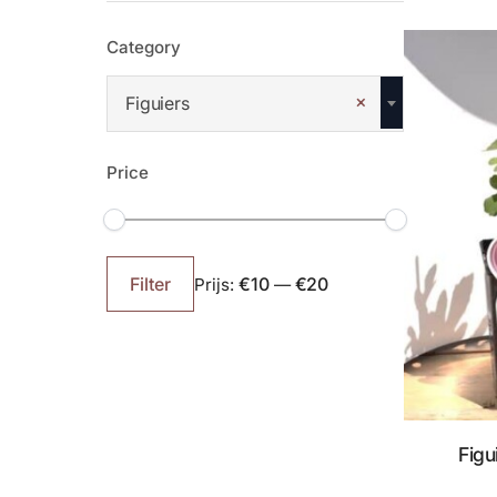
Category
×
Figuiers
Price
Min.
Max.
prijs
prijs
€10
€20
Filter
Prijs:
—
Figu