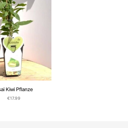
sai Kiwi Pflanze
€
17.99