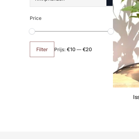
Price
Min.
Max.
prijs
prijs
€10
€20
Filter
Prijs:
—
Is