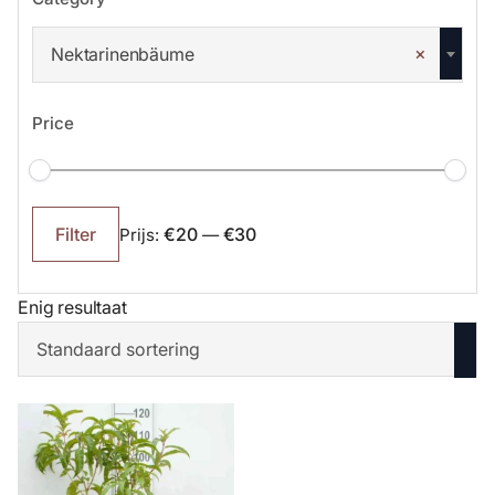
×
Nektarinenbäume
Price
Min.
Max.
prijs
prijs
€20
€30
Filter
Prijs:
—
Enig resultaat