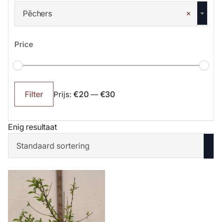
×
Pêchers
Price
Min.
Max.
prijs
prijs
€20
€30
Filter
Prijs:
—
Enig resultaat