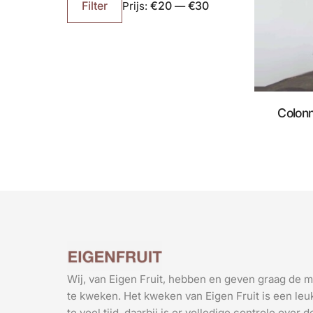
prijs
prijs
€20
€30
Filter
Prijs:
—
Colon
Wij, van Eigen Fruit, hebben en geven graag de m
te kweken. Het kweken van Eigen Fruit is een leuk
te veel tijd, daarbij is er volledige controle over