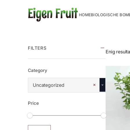
HOME
BIOLOGISCHE BOM
FILTERS
Enig result
Category
×
Uncategorized
Price
Min.
Max.