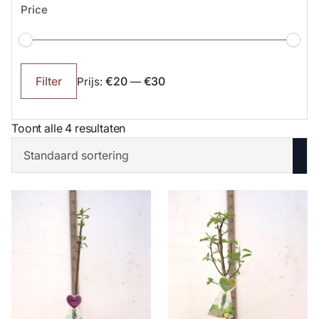
Price
Min.
Max.
prijs
prijs
€20
€30
Filter
Prijs:
—
Toont alle 4 resultaten