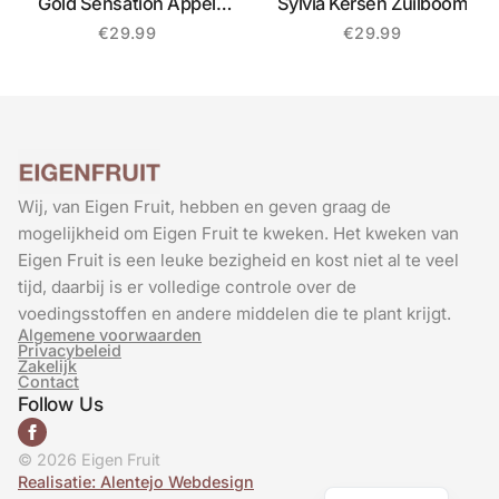
Gold Sensation Appel
Sylvia Kersen Zuilboom
Zuilboom
€
29.99
€
29.99
Wij, van Eigen Fruit, hebben en geven graag de
mogelijkheid om Eigen Fruit te kweken. Het kweken van
Eigen Fruit is een leuke bezigheid en kost niet al te veel
tijd, daarbij is er volledige controle over de
voedingsstoffen en andere middelen die te plant krijgt.
Algemene voorwaarden
Privacybeleid
Zakelijk
Contact
Follow Us
© 2026 Eigen Fruit
French
Realisatie: Alentejo Webdesign
German