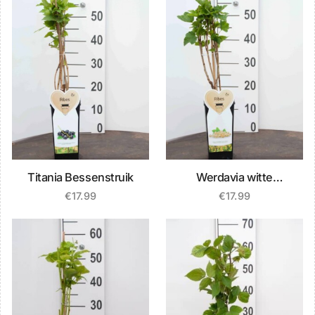
Titania Bessenstruik
Werdavia witte
Bessenstruik
€
17.99
€
17.99