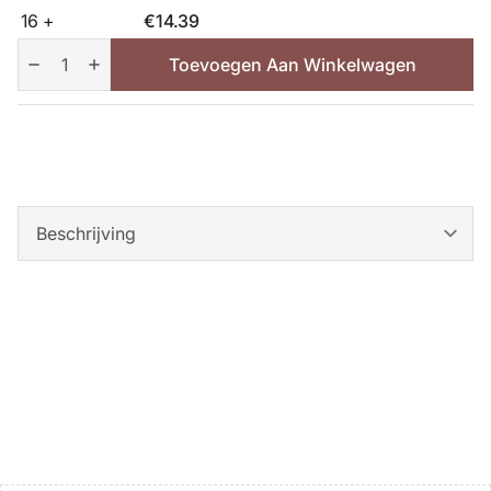
16 +
€
14.39
Jonkheer
van
Toevoegen Aan Winkelwagen
Tets
Bessenstruik
aantal