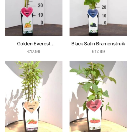
Golden Everest
Black Satin Bramenstruik
Frambozenstruik
€
17.99
€
17.99