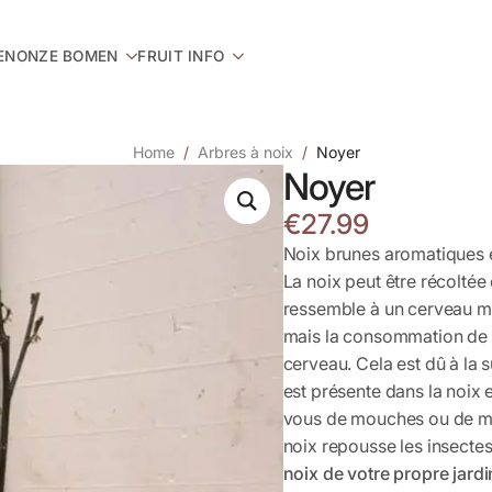
EN
ONZE BOMEN
FRUIT INFO
Home
Arbres à noix
Noyer
Noyer
€
27.99
Noix brunes aromatiques e
La noix peut être récoltée
ressemble à un cerveau mi
mais la consommation de no
cerveau. Cela est dû à la
est présente dans la noix 
vous de mouches ou de mo
noix repousse les insecte
noix de votre propre jardi