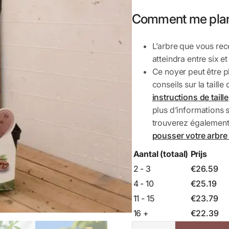
Comment me plan
L’arbre que vous re
atteindra entre six et
Ce noyer peut être p
conseils sur la taille
instructions de taille
plus d’informations 
trouverez également
pousser votre arbre
Aantal (totaal)
Prijs
2 - 3
€
26.59
4 - 10
€
25.19
11 - 15
€
23.79
16 +
€
22.39
Noyer