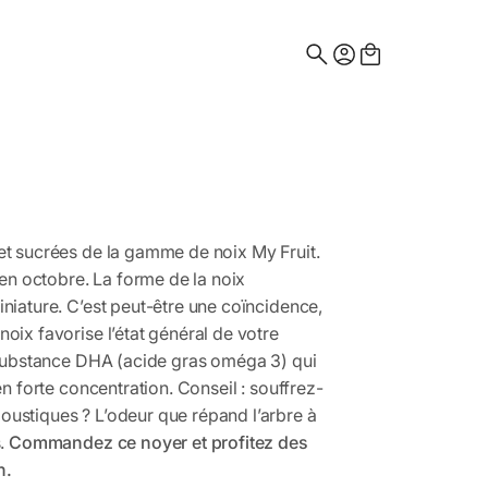
Search
for:
t sucrées de la gamme de noix My Fruit.
 en octobre. La forme de la noix
niature. C’est peut-être une coïncidence,
ix favorise l’état général de votre
 substance DHA (acide gras oméga 3) qui
en forte concentration. Conseil : souffrez-
ustiques ? L’odeur que répand l’arbre à
s.
Commandez ce noyer et profitez des
n.