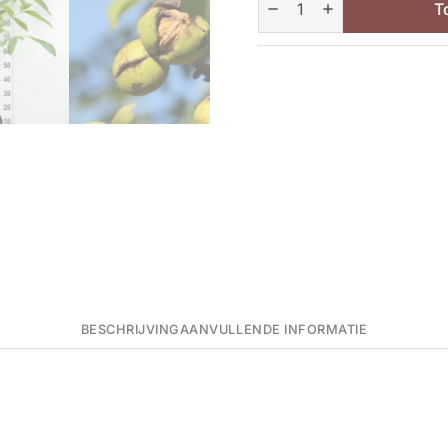
aantal
T
BESCHRIJVING
AANVULLENDE INFORMATIE