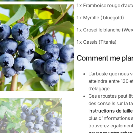
1 x Framboise rouge d’aut
1 x Myrtille ( bluegold)
1 x Groseille blanche (Wer
1 x Cassis (Titania)
Comment me plan
L’arbuste que nous 
atteindra entre 120 
d’élagage.
Ces arbustes peut êt
des conseils sur la ta
instructions de taille
plus d’informations 
trouverez également
pousser votre arbre