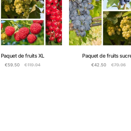
Paquet de fruits XL
Paquet de fruits sucr
€
59.50
€
119.94
€
42.50
€
79.96
Oorspronkelijke
Huidige
Oorspronke
Huidige
prijs
prijs
prijs
prijs
was:
is:
was:
is:
€119.94.
€59.50.
€79.96.
€42.50.