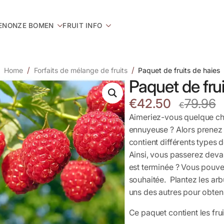
EN
ONZE BOMEN
FRUIT INFO
Home
Forfaits de mélange de fruits
Paquet de fruits de haies
Paquet de frui
€
42.50
79.96
€
Oorspronkelijke
Huidige
Aimeriez-vous quelque cho
prijs
prijs
ennuyeuse ? Alors prenez 
was:
is:
contient différents types d
€79.96.
€42.50.
Ainsi, vous passerez devan
est terminée ? Vous pouvez 
souhaitée. Plantez les arb
uns des autres pour obteni
Ce paquet contient les frui