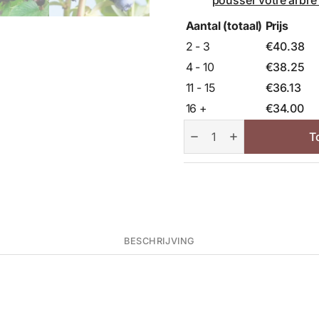
Aantal (totaal)
Prijs
2 - 3
€
40.38
4 - 10
€
38.25
11 - 15
€
36.13
16 +
€
34.00
Paquet
de
T
fruits
de
haies
aantal
BESCHRIJVING