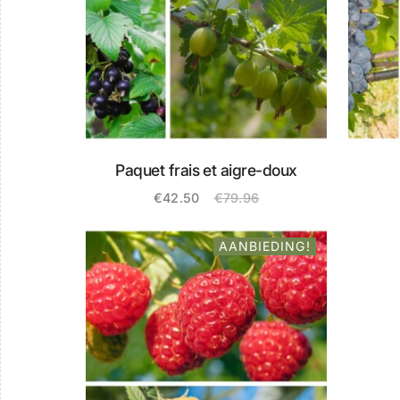
Paquet frais et aigre-doux
€
42.50
€
79.96
Oorspronkelijke
Huidige
prijs
prijs
was:
is:
AANBIEDING!
€79.96.
€42.50.