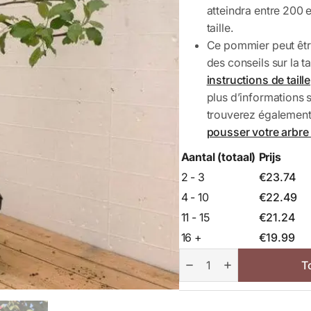
atteindra entre 200 
taille.
Ce pommier peut être
des conseils sur la ta
instructions de taille
plus d’informations 
trouverez également
pousser votre arbre
Aantal (totaal)
Prijs
2 - 3
€
23.74
4 - 10
€
22.49
11 - 15
€
21.24
16 +
€
19.99
Pommier
Jonagold
T
aantal