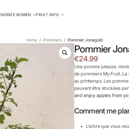
EN
ONZE BOMEN
FRUIT INFO
Home
Pommiers
Pommier Jonagold
Pommier Jon
€
24.99
Une pomme juteuse, modér
de pommiers My Fruit. La 
au printemps. Les pommes 
peuvent être stockées pe
and enjoy apples from y
Comment me plan
L’arbre que vous rec