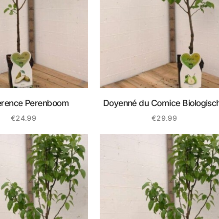
erence Perenboom
Doyenné du Comice Biologisc
Perenboom
€
24.99
€
29.99