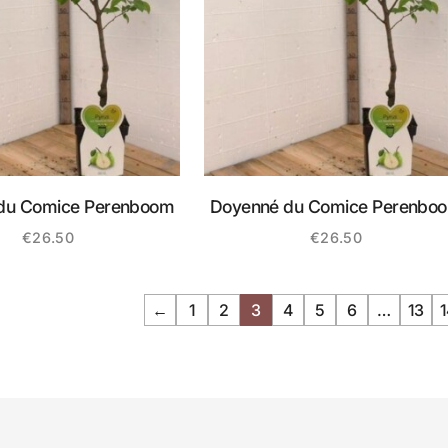
du Comice Perenboom
Doyenné du Comice Perenbo
€
26.50
€
26.50
←
1
2
3
4
5
6
…
13
1