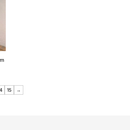
om
4
15
→