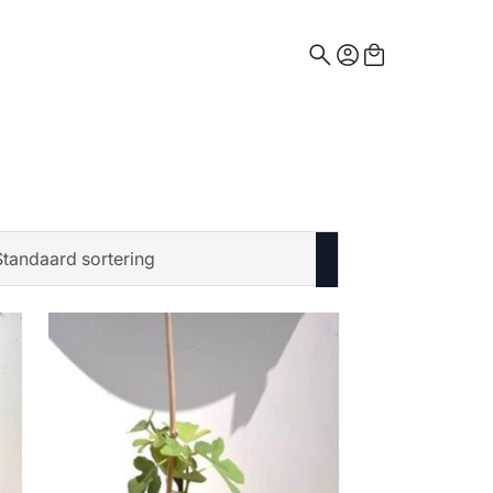
Search
for: