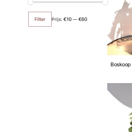
Min.
Max.
prijs
prijs
€10
€60
Filter
Prijs:
—
Boskoop 