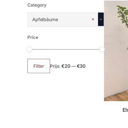
Category
×
Apfelbäume
Price
Min.
Max.
prijs
prijs
€20
€30
Filter
Prijs:
—
El