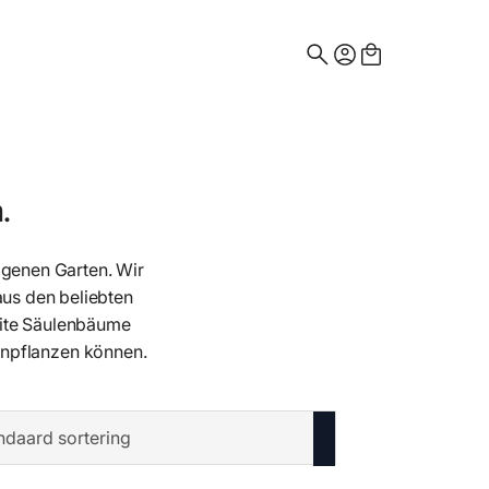
Search
for:
.
igenen Garten. Wir
us den beliebten
Seite Säulenbäume
anpflanzen können.