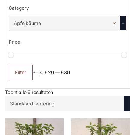
Category
×
Apfelbäume
Price
Min.
Max.
prijs
prijs
€20
€30
Filter
Prijs:
—
Toont alle 6 resultaten