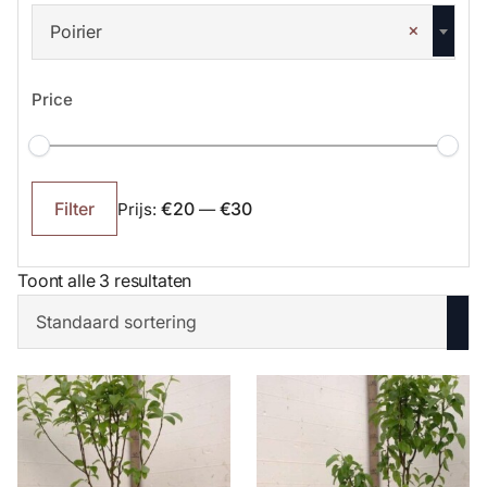
×
Poirier
Price
Min.
Max.
prijs
prijs
€20
€30
Filter
Prijs:
—
Toont alle 3 resultaten