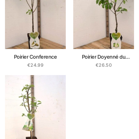
Poirier Conference
Poirier Doyenné du
Comice
€
24.99
€
26.50