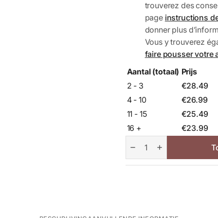
trouverez des conseils
page
instructions de 
donner plus d’inform
Vous y trouverez éga
faire pousser votre 
Aantal (totaal)
Prijs
2 - 3
€
28.49
4 - 10
€
26.99
11 - 15
€
25.49
16 +
€
23.99
Poirier
colonnaire
T
Condo
aantal