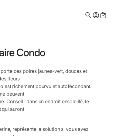
Search
for:
naire Condo
porte des poires jaunes-vert, douces et
es fleurs
do est richement pourvu et autofécondant.
nne peuvent
. Conseil : dans un endroit ensoleillé, le
 qui auront
erine, représente la solution si vous avez