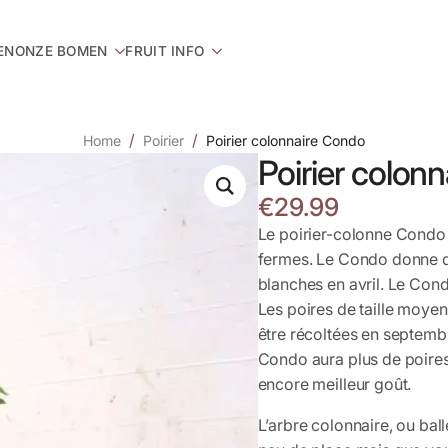
EN
ONZE BOMEN
FRUIT INFO
Home
Poirier
Poirier colonnaire Condo
Poirier colon
€
29.99
Le poirier-colonne Condo 
fermes. Le Condo donne d
blanches en avril. Le Con
Les poires de taille moye
être récoltées en septembre
Condo aura plus de poires
encore meilleur goût.
L’arbre colonnaire, ou ball