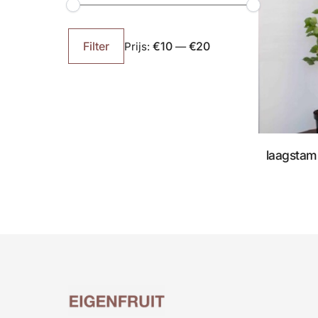
Min.
Max.
prijs
prijs
€10
€20
Filter
Prijs:
—
laagstam 